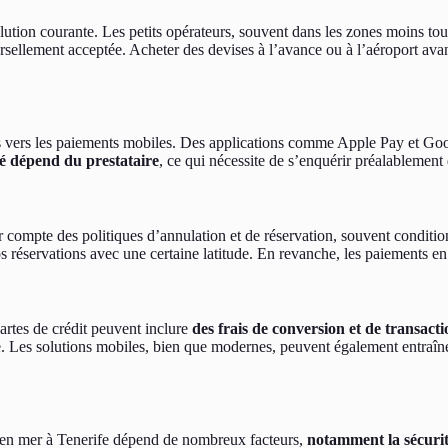
ution courante. Les petits opérateurs, souvent dans les zones moins tou
ersellement acceptée. Acheter des devises à l’avance ou à l’aéroport avant
és vers les paiements mobiles. Des applications comme Apple Pay et Goo
té dépend du prestataire
, ce qui nécessite de s’enquérir préalablement 
nir compte des politiques d’annulation et de réservation, souvent condit
s réservations avec une certaine latitude. En revanche, les paiements en
rtes de crédit peuvent inclure
des frais de conversion et de transacti
e. Les solutions mobiles, bien que modernes, peuvent également entraîner 
s en mer à Tenerife dépend de nombreux facteurs,
notamment la sécurité