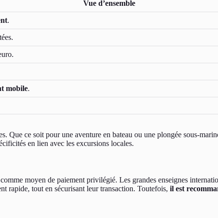
Vue d’ensemble
nt
.
tées.
euro.
nt mobile
.
es. Que ce soit pour une aventure en bateau ou une plongée sous-marine,
écificités en lien avec les excursions locales.
it comme moyen de paiement privilégié. Les grandes enseignes internati
t rapide, tout en sécurisant leur transaction. Toutefois,
il est recomma