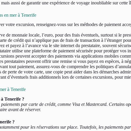
mais aussi de garantir une expérience de voyage inoubliable sur cette î
s en mer à Tenerife
er votre excursion, renseignez-vous sur les méthodes de paiement accepté
 de monnaie locale, l’euro, pour des frais éventuels, surtout si le pres
te de crédit qui n’applique pas de frais de transaction à l’étranger pour 
ez et payez à l’avance via le site internet du prestataire, souvent sécuri
ataire utilise une plateforme de paiement sécurisée pour protéger vos in
ursions peuvent accepter des paiements via applications mobiles comm
es prestataires peuvent offrir une remise si vous payez en espèces, à nég
ant tout paiement, assurez-vous de comprendre les politiques d’annulat
 de perte de votre carte, une copie peut aider dans les démarches admini
nt d’éventuels frais additionnels lors de certaines excursions, pour mi
mer à Tenerife
 à Tenerife ?
s paiements par carte de crédit, comme Visa et Mastercard. Certains o
taire avant de réserver.
nerife ?
otamment pour les réservations sur place. Toutefois, les paiements par c