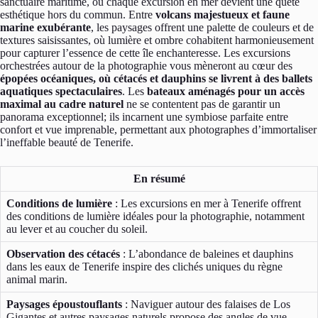
sanctuaire maritime, où chaque excursion en mer devient une quête
esthétique hors du commun. Entre
volcans majestueux et faune
marine exubérante
, les paysages offrent une palette de couleurs et de
textures saisissantes, où lumière et ombre cohabitent harmonieusement
pour capturer l’essence de cette île enchanteresse. Les excursions
orchestrées autour de la photographie vous mèneront au cœur des
épopées océaniques, où cétacés et dauphins se livrent à des ballets
aquatiques spectaculaires
. Les
bateaux aménagés pour un accès
maximal au cadre naturel
ne se contentent pas de garantir un
panorama exceptionnel; ils incarnent une symbiose parfaite entre
confort et vue imprenable, permettant aux photographes d’immortaliser
l’ineffable beauté de Tenerife.
En résumé
Conditions de lumière
: Les excursions en mer à Tenerife offrent
des conditions de lumière idéales pour la photographie, notamment
au lever et au coucher du soleil.
Observation des cétacés
: L’abondance de baleines et dauphins
dans les eaux de Tenerife inspire des clichés uniques du règne
animal marin.
Paysages époustouflants
: Naviguer autour des falaises de Los
Gigantes et autres paysages naturels propose des angles de vue