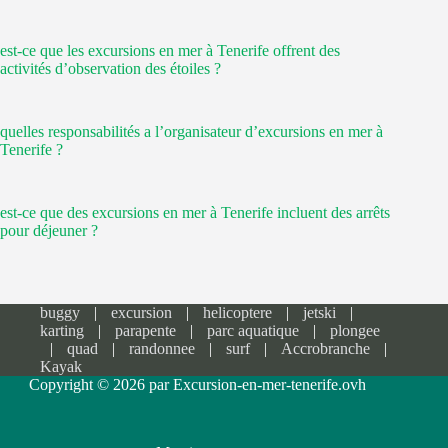
est-ce que les excursions en mer à Tenerife offrent des
activités d’observation des étoiles ?
quelles responsabilités a l’organisateur d’excursions en mer à
Tenerife ?
est-ce que des excursions en mer à Tenerife incluent des arrêts
pour déjeuner ?
buggy
excursion
helicoptere
jetski
karting
parapente
parc aquatique
plongee
quad
randonnee
surf
Accrobranche
Kayak
Copyright © 2026 par Excursion-en-mer-tenerife.ovh