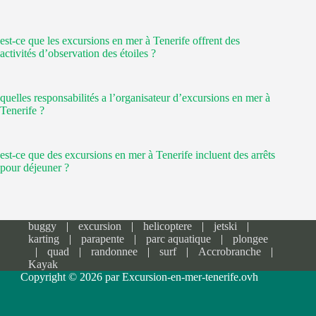
est-ce que les excursions en mer à Tenerife offrent des
activités d’observation des étoiles ?
quelles responsabilités a l’organisateur d’excursions en mer à
Tenerife ?
est-ce que des excursions en mer à Tenerife incluent des arrêts
pour déjeuner ?
buggy
excursion
helicoptere
jetski
karting
parapente
parc aquatique
plongee
quad
randonnee
surf
Accrobranche
Kayak
Copyright © 2026 par Excursion-en-mer-tenerife.ovh