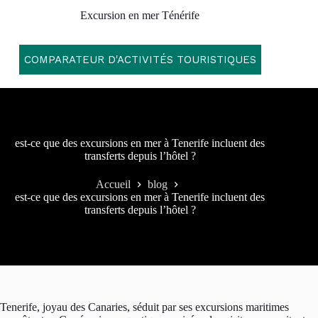
Passer
Excursion en mer Ténérife
au
contenu
COMPARATEUR D'ACTIVITÉS TOURISTIQUES
est-ce que des excursions en mer à Tenerife incluent des
transferts depuis l’hôtel ?
Accueil
blog
est-ce que des excursions en mer à Tenerife incluent des
transferts depuis l’hôtel ?
Tenerife, joyau des Canaries, séduit par ses excursions maritimes